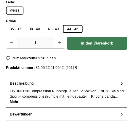
auswählen
Farbe
weiss
auswählen
Größe
35 - 37
38 - 40
41 - 43
44 - 46
Produkt Anzahl: Gib den gewünschten Wert ein oder benutze die Schaltflächen um die Anzah
In den Warenkorb
Zum Merkzettel hinzufügen
Produktnummer:
31 95 12 11 0042. [201] R
Beschreibung
LINDNER® Compression RunningDie AchilloSox von LINDNER® sind
Sport - Kompressionsstrümpfe mit ´´eingebauter `` Knöchelbanda…
Mehr
Bewertungen