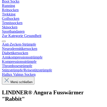
Boot Socks
Running
Reitsocken
Trekking
Golfsocken
Tennissocken
Skisocken
Sportbandagen
Zur Kategorie Gesundheit
Anti-Zecken-Strümpfe
Neurodermitikersocken
Diabetikersocken
Armkompressionsstrümpfe
Kompressionsstrümpfe
Thrombosestrümpfe
Stützstrümpfe/Reisestützstrümpfe
Hallux Valgus Socken
Menü schließen
LINDNER® Angora Fusswärmer
"Rabbit"