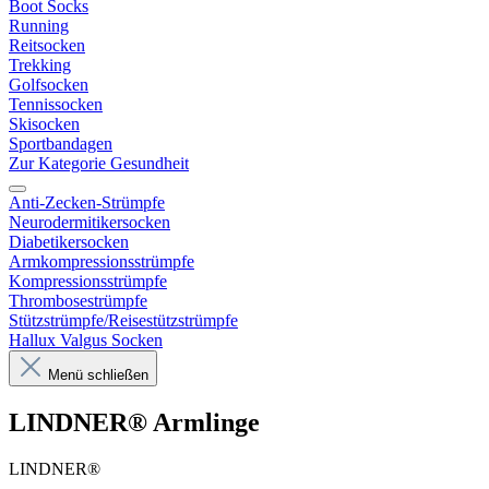
Boot Socks
Running
Reitsocken
Trekking
Golfsocken
Tennissocken
Skisocken
Sportbandagen
Zur Kategorie Gesundheit
Anti-Zecken-Strümpfe
Neurodermitikersocken
Diabetikersocken
Armkompressionsstrümpfe
Kompressionsstrümpfe
Thrombosestrümpfe
Stützstrümpfe/Reisestützstrümpfe
Hallux Valgus Socken
Menü schließen
LINDNER® Armlinge
LINDNER®