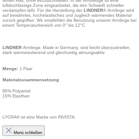
festen Halt, ohne einzuschneiden. In der Armbeuge ist eine
luftduchlässige Zone eingearbeitet, die den Schweiß schneller
verdampfen läßt. Für die Herstellung der
LINDNER
® Armlinge wird
auf bewährtes, hochelastisches und zugleich wärmendes Material
zurück gegriffen. Wir empfehlen die Benutzung unserer Armlinge bei
einem Temperaturbereich von 0° bis 12°C.
LINDNER
Armlinge, Made in Germany, sind leicht überzustreifen,
stark wärmeisolierend und gleichzeitig atmungsaktiv.
Menge:
1 Paar
Materialzusammensetzung
:
85% Polyamid
15% Elasthan
LYCRA® ist eine Marke von INVISTA.
Menü schließen