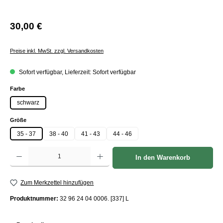
30,00 €
Preise inkl. MwSt. zzgl. Versandkosten
Sofort verfügbar, Lieferzeit: Sofort verfügbar
auswählen
Farbe
schwarz
auswählen
Größe
35 - 37
38 - 40
41 - 43
44 - 46
Produkt Anzahl: Gib den gewünschten Wert ein oder benutze die Schaltflächen um die Anzah
In den Warenkorb
Zum Merkzettel hinzufügen
Produktnummer:
32 96 24 04 0006. [337] L