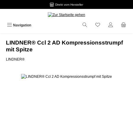
Direkt vom Hersteller
Zum Hauptinhalt springen
Navigation
LINDNER® Ccl 2 AD Kompressionsstrumpf
mit Spitze
LINDNER®
Bildergalerie überspringen