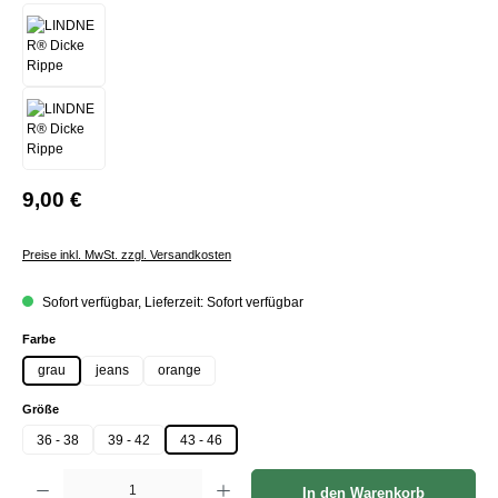
9,00 €
Preise inkl. MwSt. zzgl. Versandkosten
Sofort verfügbar, Lieferzeit: Sofort verfügbar
auswählen
Farbe
grau
jeans
orange
auswählen
Größe
36 - 38
39 - 42
43 - 46
Produkt Anzahl: Gib den gewünschten Wert ein oder benutze die Schaltflächen um die Anzah
In den Warenkorb