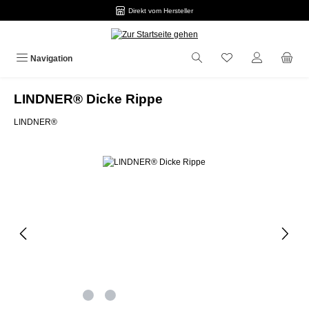
Direkt vom Hersteller
Zum Hauptinhalt springen
Navigation
LINDNER® Dicke Rippe
LINDNER®
Bildergalerie überspringen