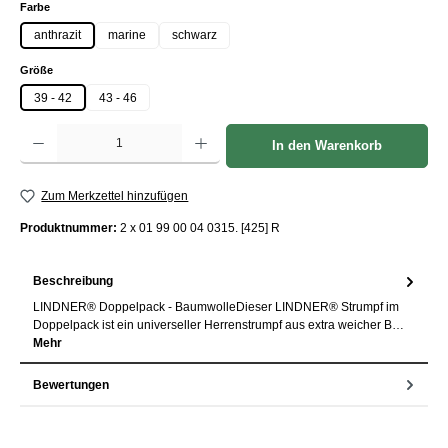
auswählen
Farbe
anthrazit
marine
schwarz
auswählen
Größe
39 - 42
43 - 46
Produkt Anzahl: Gib den gewünschten Wert ein oder benutze die Schaltflächen um die Anzah
In den Warenkorb
Zum Merkzettel hinzufügen
Produktnummer:
2 x 01 99 00 04 0315. [425] R
Beschreibung
LINDNER® Doppelpack - BaumwolleDieser LINDNER® Strumpf im
Doppelpack ist ein universeller Herrenstrumpf aus extra weicher B…
Mehr
Bewertungen