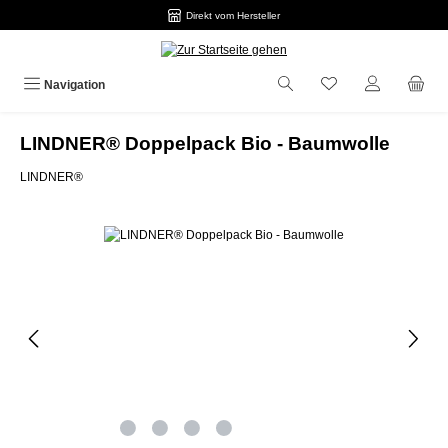
Direkt vom Hersteller
Zum Hauptinhalt springen
Navigation
LINDNER® Doppelpack Bio - Baumwolle
LINDNER®
Bildergalerie überspringen