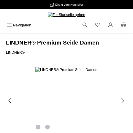
Direkt vom Hersteller
Zum Hauptinhalt springen
Navigation
LINDNER® Premium Seide Damen
LINDNER®
Bildergalerie überspringen