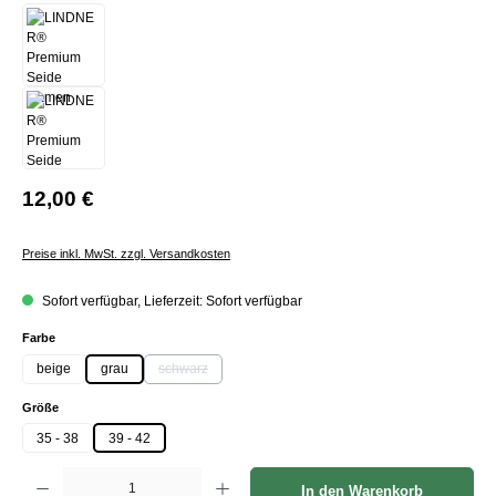
12,00 €
Preise inkl. MwSt. zzgl. Versandkosten
Sofort verfügbar, Lieferzeit: Sofort verfügbar
auswählen
Farbe
beige
grau
schwarz
(Diese Option ist zurzeit nicht verfügbar.)
auswählen
Größe
35 - 38
39 - 42
Produkt Anzahl: Gib den gewünschten Wert ein oder benutze die Schaltflächen um die Anzah
In den Warenkorb