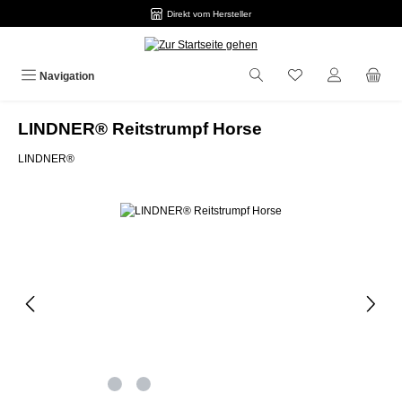
Direkt vom Hersteller
Zum Hauptinhalt springen
Navigation
LINDNER® Reitstrumpf Horse
LINDNER®
Bildergalerie überspringen