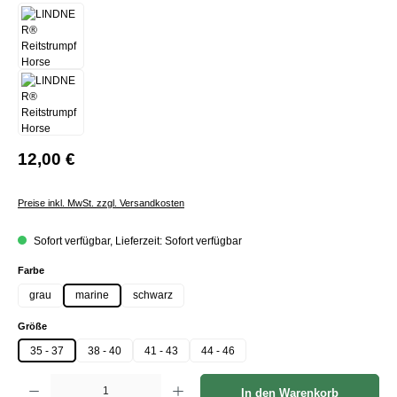
12,00 €
Preise inkl. MwSt. zzgl. Versandkosten
Sofort verfügbar, Lieferzeit: Sofort verfügbar
auswählen
Farbe
grau
marine
schwarz
auswählen
Größe
35 - 37
38 - 40
41 - 43
44 - 46
Produkt Anzahl: Gib den gewünschten Wert ein oder benutze die Schaltflächen um die Anzah
In den Warenkorb