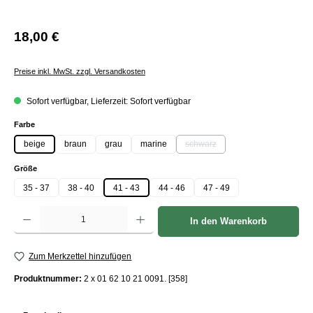
18,00 €
Preise inkl. MwSt. zzgl. Versandkosten
Sofort verfügbar, Lieferzeit: Sofort verfügbar
auswählen
Farbe
beige
braun
grau
marine
schwarz
(Diese Option ist zurzeit nicht ver
auswählen
Größe
35 - 37
38 - 40
41 - 43
44 - 46
47 - 49
Produkt Anzahl: Gib den gewünschten Wert ein oder benutze die Schaltflächen um die Anzah
In den Warenkorb
Zum Merkzettel hinzufügen
Produktnummer:
2 x 01 62 10 21 0091. [358]