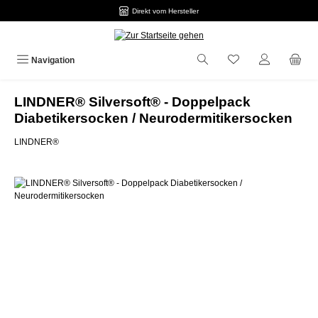
Direkt vom Hersteller
Zum Hauptinhalt springen
Navigation
LINDNER® Silversoft® - Doppelpack
Diabetikersocken / Neurodermitikersocken
LINDNER®
Bildergalerie überspringen