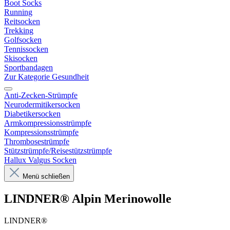
Boot Socks
Running
Reitsocken
Trekking
Golfsocken
Tennissocken
Skisocken
Sportbandagen
Zur Kategorie Gesundheit
Anti-Zecken-Strümpfe
Neurodermitikersocken
Diabetikersocken
Armkompressionsstrümpfe
Kompressionsstrümpfe
Thrombosestrümpfe
Stützstrümpfe/Reisestützstrümpfe
Hallux Valgus Socken
Menü schließen
LINDNER® Alpin Merinowolle
LINDNER®