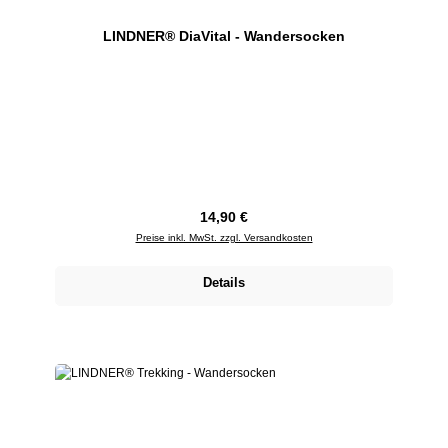
LINDNER® DiaVital - Wandersocken
Regulärer Preis:
14,90 €
Preise inkl. MwSt. zzgl. Versandkosten
Details