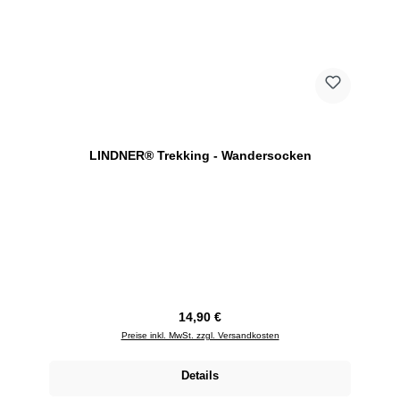
LINDNER® Trekking - Wandersocken
Regulärer Preis:
14,90 €
Preise inkl. MwSt. zzgl. Versandkosten
Details