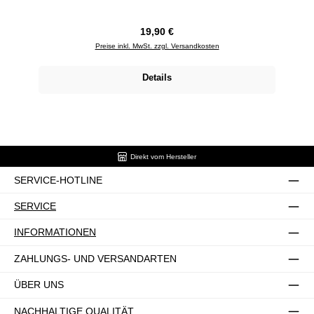
Regulärer Preis:
19,90 €
Preise inkl. MwSt. zzgl. Versandkosten
Details
Direkt vom Hersteller
SERVICE-HOTLINE
SERVICE
INFORMATIONEN
ZAHLUNGS- UND VERSANDARTEN
ÜBER UNS
NACHHALTIGE QUALITÄT