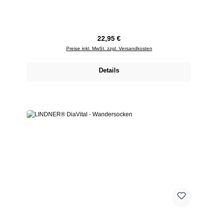
Regulärer Preis:
22,95 €
Preise inkl. MwSt. zzgl. Versandkosten
Details