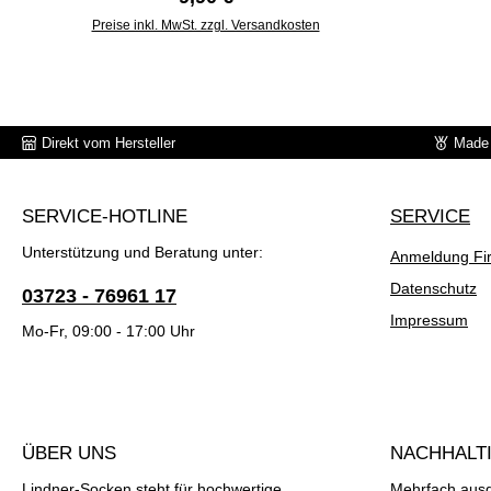
Sicherheitssocke echt handgekettelt
Preise inkl. MwSt. zzgl. Versandkosten
und dadurch besonders angenehm zu
tragen. Ideal auch für Diabetiker.Menge:
1 PaarMaterialzusammensetzung:80%
Baumwolle, 18% Polyamid, 2%
Elastan.
Direkt vom Hersteller
Made 
SERVICE-HOTLINE
SERVICE
Unterstützung und Beratung unter:
Anmeldung Fi
Datenschutz
03723 - 76961 17
Impressum
Mo-Fr, 09:00 - 17:00 Uhr
ÜBER UNS
NACHHALTI
Lindner-Socken steht für hochwertige
Mehrfach ausge