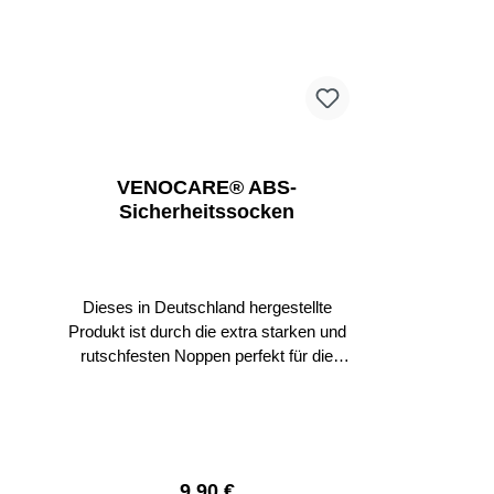
Baumwolle, 18% Polyamid, 2%
ElastanLYCRA® ist eine Marke von
INVISTA.
VENOCARE® ABS-
Sicherheitssocken
Dieses in Deutschland hergestellte
Produkt ist durch die extra starken und
rutschfesten Noppen perfekt für die
Sturzprävention geeignet.Der Schaft
gewährleistet durch eine spezielle
Konstruktion einen perfekten und
druckfreien Sitz. Selbstverständlich ist
die VENOCARE ABS -
Regulärer Preis:
9,90 €