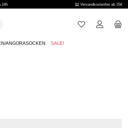
n 24h
Versandkostenfrei ab 25€
EN/ANGORASOCKEN
SALE!