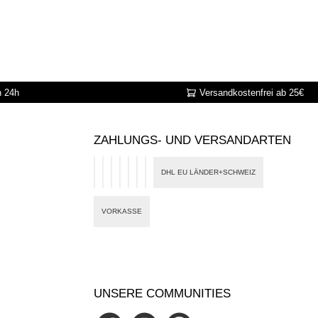
n 24h
Versandkostenfrei ab 25€
ZAHLUNGS- UND VERSANDARTEN
DHL EU LÄNDER+SCHWEIZ
PayPal
Google Pay
Apple Pay
Banktransfer
Card
eps
Klarna
VORKASSE
UNSERE COMMUNITIES