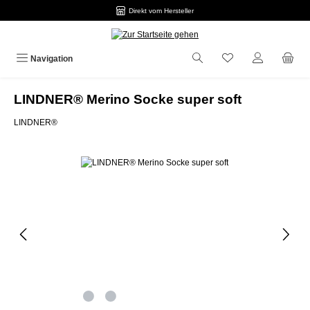
Direkt vom Hersteller
Zum Hauptinhalt springen
Navigation
LINDNER® Merino Socke super soft
LINDNER®
Bildergalerie überspringen