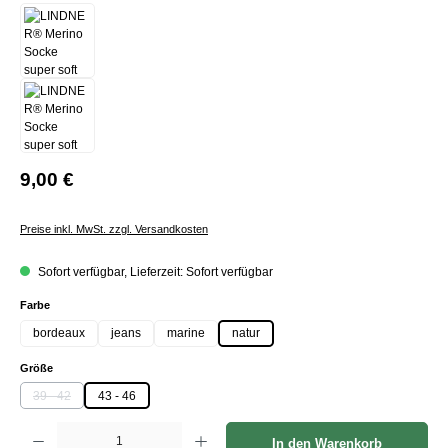
9,00 €
Preise inkl. MwSt. zzgl. Versandkosten
Sofort verfügbar, Lieferzeit: Sofort verfügbar
auswählen
Farbe
bordeaux
jeans
marine
natur
auswählen
Größe
39 - 42
43 - 46
(Diese Option ist zurzeit nicht verfügbar.)
Produkt Anzahl: Gib den gewünschten Wert ein oder benutze die Schaltflächen um die Anzah
In den Warenkorb