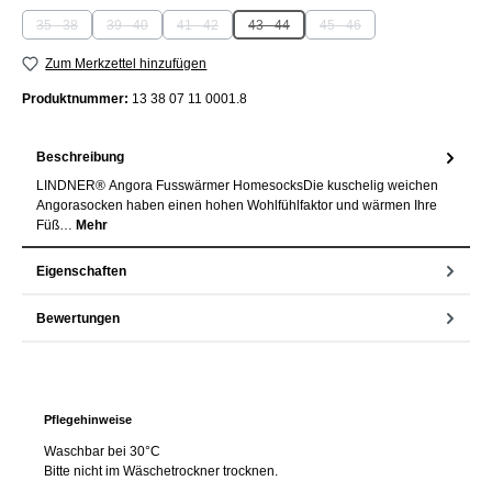
35 - 38
39 - 40
41 - 42
43 - 44
45 - 46
(Diese Option ist zurzeit nicht verfügbar.)
(Diese Option ist zurzeit nicht verfügbar.)
(Diese Option ist zurzeit nicht verfügbar.)
(Diese Option ist zurzeit nicht verfügbar.)
(Diese Option ist zurzeit nich
Zum Merkzettel hinzufügen
Produktnummer:
13 38 07 11 0001.8
Beschreibung
LINDNER® Angora Fusswärmer HomesocksDie kuschelig weichen
Angorasocken haben einen hohen Wohlfühlfaktor und wärmen Ihre
Füß…
Mehr
Eigenschaften
Bewertungen
Pflegehinweise
Waschbar bei 30°C
Bitte nicht im Wäschetrockner trocknen.