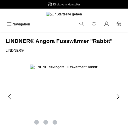
Direkt vom Hersteller
Zum Hauptinhalt springen
Navigation
LINDNER® Angora Fusswärmer "Rabbit"
LINDNER®
Bildergalerie überspringen