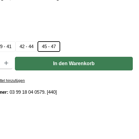
len
hlen
9 - 41
42 - 44
45 - 47
ion ist zurzeit nicht verfügbar.)
Gib den gewünschten Wert ein oder benutze die Schaltflächen um die Anzahl zu er
In den Warenkorb
tel hinzufügen
mer:
03 99 18 04 0579. [440]