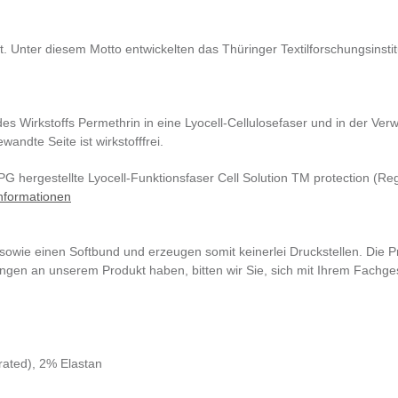
ßt. Unter diesem Motto entwickelten das Thüringer Textilforschungsin
des Wirkstoffs Permethrin in eine Lyocell-Cellulosefaser und in der Ve
andte Seite ist wirkstofffrei.
PG hergestellte Lyocell-Funktionsfaser Cell Solution TM protection (R
nformationen
sowie einen Softbund und erzeugen somit keinerlei Druckstellen. Die 
n an unserem Produkt haben, bitten wir Sie, sich mit Ihrem Fachgesc
rated), 2% Elastan