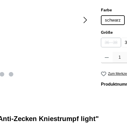
auswäh
Farbe
schwarz
auswä
Größe
36 - 38
3
(Diese Opt
Produkt Anzahl: 
Zum Merkzet
Produktnum
nti-Zecken Kniestrumpf light"