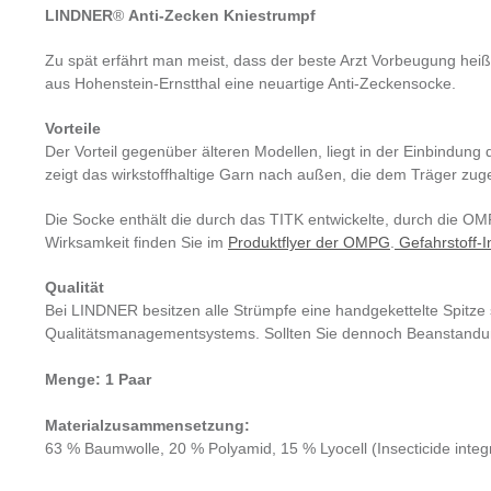
LINDNER
®
Anti-Zecken Kniestrumpf
Zu spät erfährt man meist, dass der beste Arzt Vorbeugung hei
aus Hohenstein-Ernstthal eine neuartige Anti-Zeckensocke.
Vorteile
Der Vorteil gegenüber älteren Modellen, liegt in der Einbindung 
zeigt das wirkstoffhaltige Garn nach außen, die dem Träger zugew
Die Socke enthält die durch das TITK entwickelte, durch die OM
Wirksamkeit finden Sie im
Produktflyer der OMPG
.
Gefahrstoff-I
Qualität
Bei LINDNER besitzen alle Strümpfe eine handgekettelte Spitze 
Qualitätsmanagementsystems. Sollten Sie dennoch Beanstandunge
Menge: 1 Paar
Materialzusammensetzung:
63 % Baumwolle, 20 % Polyamid, 15 % Lyocell (Insecticide integ