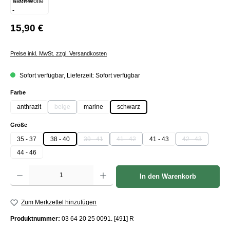
15,90 €
Preise inkl. MwSt. zzgl. Versandkosten
Sofort verfügbar, Lieferzeit: Sofort verfügbar
auswählen
Farbe
anthrazit
beige
marine
schwarz
(Diese Option ist zurzeit nicht verfügbar.)
auswählen
Größe
35 - 37
38 - 40
39 - 41
41 - 42
41 - 43
42 - 43
(Diese Option ist zurzeit nicht verfügbar.)
(Diese Option ist zurzeit nicht verfügbar.)
(Diese Option is
44 - 46
Produkt Anzahl: Gib den gewünschten Wert ein oder benutze die Schaltflächen um die Anzah
In den Warenkorb
Zum Merkzettel hinzufügen
Produktnummer:
03 64 20 25 0091. [491] R