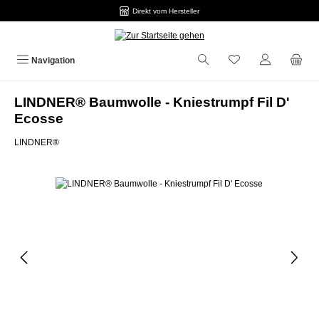
Direkt vom Hersteller
Zum Hauptinhalt springen
Navigation
LINDNER® Baumwolle - Kniestrumpf Fil D'
Ecosse
LINDNER®
Bildergalerie überspringen