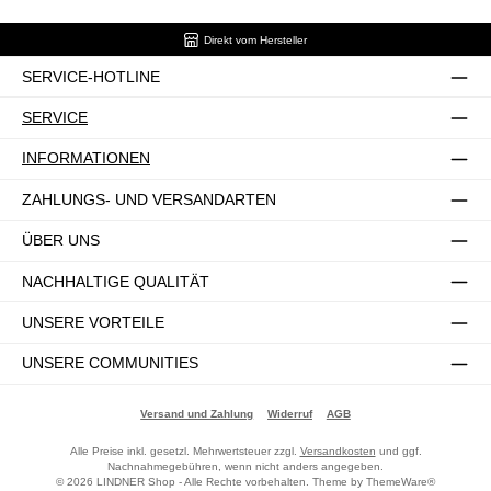
Direkt vom Hersteller
SERVICE-HOTLINE
SERVICE
INFORMATIONEN
ZAHLUNGS- UND VERSANDARTEN
ÜBER UNS
NACHHALTIGE QUALITÄT
UNSERE VORTEILE
UNSERE COMMUNITIES
Versand und Zahlung
Widerruf
AGB
Alle Preise inkl. gesetzl. Mehrwertsteuer zzgl.
Versandkosten
und ggf.
Nachnahmegebühren, wenn nicht anders angegeben.
© 2026 LINDNER Shop - Alle Rechte vorbehalten. Theme by
ThemeWare®