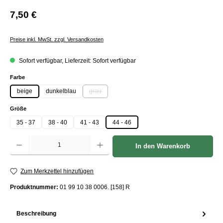
7,50 €
Preise inkl. MwSt. zzgl. Versandkosten
Sofort verfügbar, Lieferzeit: Sofort verfügbar
auswählen
Farbe
beige
dunkelblau
grau
(Diese Option ist zurzeit nicht verfügbar.)
auswählen
Größe
35 - 37
38 - 40
41 - 43
44 - 46
Produkt Anzahl: Gib den gewünschten Wert ein oder benutze die Schaltflächen um die Anzah
In den Warenkorb
Zum Merkzettel hinzufügen
Produktnummer:
01 99 10 38 0006. [158] R
Beschreibung