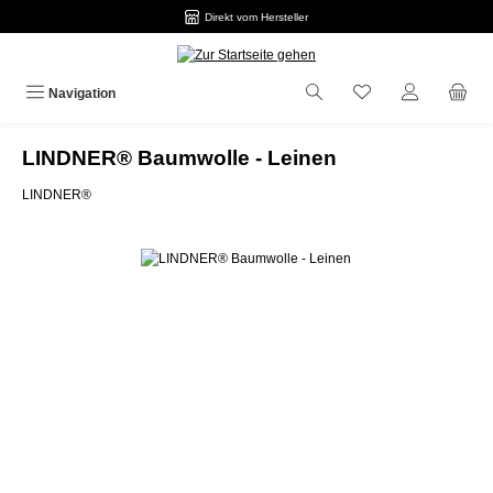
Direkt vom Hersteller
Zum Hauptinhalt springen
Navigation
LINDNER® Baumwolle - Leinen
LINDNER®
Bildergalerie überspringen