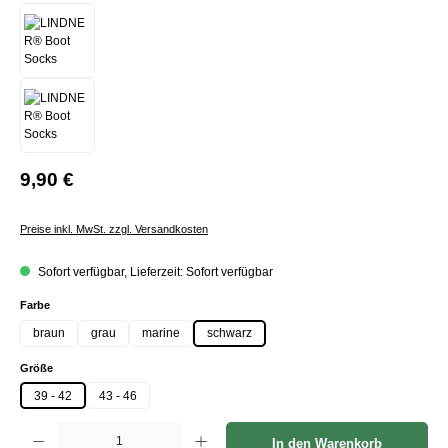
9,90 €
Preise inkl. MwSt. zzgl. Versandkosten
Sofort verfügbar, Lieferzeit: Sofort verfügbar
auswählen
Farbe
braun
grau
marine
schwarz
auswählen
Größe
39 - 42
43 - 46
Produkt Anzahl: Gib den gewünschten Wert ein oder benutze die Schaltflächen um die Anzah
In den Warenkorb