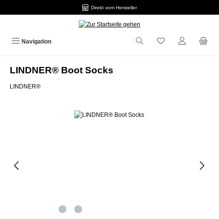
Direkt vom Hersteller
Zum Hauptinhalt springen
Navigation
LINDNER® Boot Socks
LINDNER®
Bildergalerie überspringen