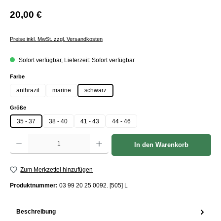
20,00 €
Preise inkl. MwSt. zzgl. Versandkosten
Sofort verfügbar, Lieferzeit: Sofort verfügbar
auswählen
Farbe
anthrazit
marine
schwarz
auswählen
Größe
35 - 37
38 - 40
41 - 43
44 - 46
Produkt Anzahl: Gib den gewünschten Wert ein oder benutze die Schaltflächen um die Anzah
In den Warenkorb
Zum Merkzettel hinzufügen
Produktnummer:
03 99 20 25 0092. [505] L
Beschreibung