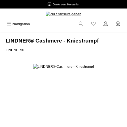
Direkt vom Hersteller
Zum Hauptinhalt springen
Navigation
LINDNER® Cashmere - Kniestrumpf
LINDNER®
Bildergalerie überspringen