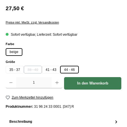
27,50 €
Preise inkl. MwSt. zzgl. Versandkosten
Sofort verfügbar, Lieferzeit: Sofort verfügbar
auswählen
Farbe
beige
auswählen
Größe
35 - 37
38 - 40
41 - 43
44 - 46
(Diese Option ist zurzeit nicht verfügbar.)
Produkt Anzahl: Gib den gewünschten Wert ein oder benutze die Schaltflächen um die Anzah
In den Warenkorb
Zum Merkzettel hinzufügen
Produktnummer:
31 96 24 33 0001. [347] R
Beschreibung