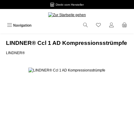
Direkt vom Hersteller
Zum Hauptinhalt springen
Navigation
LINDNER® Ccl 1 AD Kompressionsstrümpfe
LINDNER®
Bildergalerie überspringen