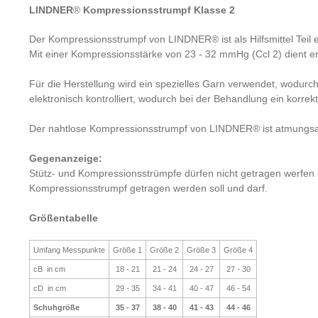
LINDNER
®
Kompressionsstrumpf Klasse 2
Der Kompressionsstrumpf von LINDNER® ist als Hilfsmittel Teil 
Mit einer Kompressionsstärke von 23 - 32 mmHg (Ccl 2) dient
Für die Herstellung wird ein spezielles Garn verwendet, wodurc
elektronisch kontrolliert, wodurch bei der Behandlung ein korrek
Der nahtlose Kompressionsstrumpf von LINDNER® ist atmungsakti
Gegenanzeige:
Stütz- und Kompressionsstrümpfe dürfen nicht getragen werfen be
Kompressionsstrumpf getragen werden soll und darf.
Größentabelle
Umfang Messpunkte
Größe 1
Größe 2
Größe 3
Größe 4
cB in cm
18 - 21
21 - 24
24 - 27
27 - 30
cD in cm
29 - 35
34 - 41
40 - 47
46 - 54
Schuhgröße
35 - 37
38 - 40
41 - 43
44 - 46