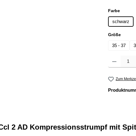
auswäh
Farbe
schwarz
auswä
Größe
35 - 37
3
Produkt Anzahl: 
Zum Merkzet
Produktnum
cl 2 AD Kompressionsstrumpf mit Spit