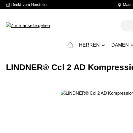
Direkt vom Hersteller
Made 
 Hauptinhalt springen
Zur Suche springen
Zur Hauptnavigation springen
HERREN
DAMEN
LINDNER® Ccl 2 AD Kompressio
Bildergalerie überspringen