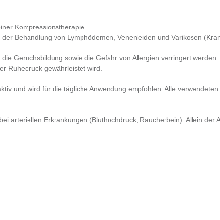
einer Kompressionstherapie.
 er der Behandlung von Lymphödemen, Venenleiden und Varikosen (Kra
h die Geruchsbildung sowie die Gefahr von Allergien verringert werde
ter Ruhedruck gewährleistet wird.
v und wird für die tägliche Anwendung empfohlen. Alle verwendeten Ma
i arteriellen Erkrankungen (Bluthochdruck, Raucherbein). Allein der Ar