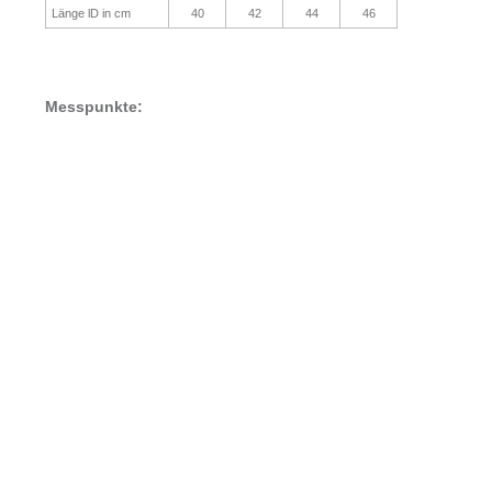
Länge lD in cm
40
42
44
46
Messpunkte: