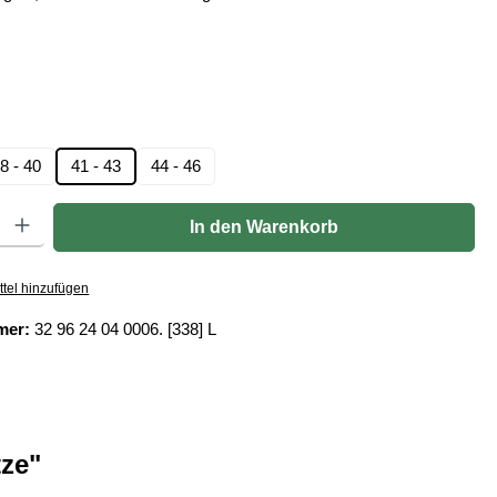
len
hlen
8 - 40
41 - 43
44 - 46
Gib den gewünschten Wert ein oder benutze die Schaltflächen um die Anzahl zu er
In den Warenkorb
tel hinzufügen
mer:
32 96 24 04 0006. [338] L
ze"