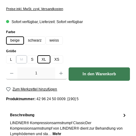
Preise inkl. MwSt. zzgl. Versandkosten
Sofort verfügbar, Lieferzeit: Sofort verfügbar
auswählen
Farbe
beige
schwarz
weiss
auswählen
Größe
L
M
S
XL
XS
(Diese Option ist zurzeit nicht verfügbar.)
Produkt Anzahl: Gib den gewünschten Wert ein oder benutze die Schaltflächen um die Anzah
In den Warenkorb
Zum Merkzettel hinzufügen
Produktnummer:
42 96 24 50 0009. [190] 5
Beschreibung
LINDNER® Kompressionsarmstrumpf ClassicDer
Kompressionsarmstrumpf von LINDNER® dient zur Behandlung von
Lymphödemen und sta…
Mehr