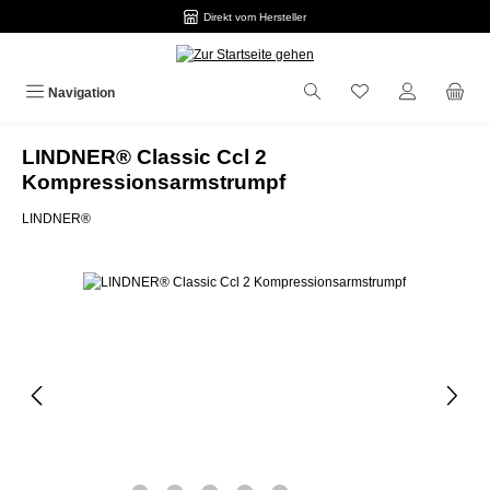
Direkt vom Hersteller
Zum Hauptinhalt springen
Navigation
LINDNER® Classic Ccl 2
Kompressionsarmstrumpf
LINDNER®
Bildergalerie überspringen