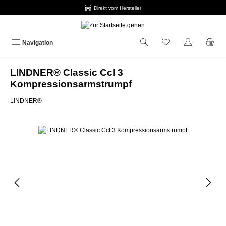
Direkt vom Hersteller
Zum Hauptinhalt springen
Navigation
LINDNER® Classic Ccl 3
Kompressionsarmstrumpf
LINDNER®
Bildergalerie überspringen