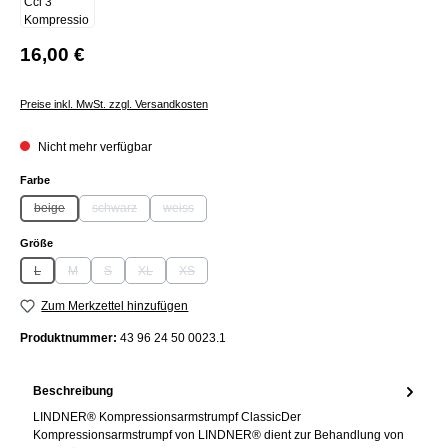
16,00 €
Preise inkl. MwSt. zzgl. Versandkosten
Nicht mehr verfügbar
auswählen
Farbe
beige
schwarz
weiss
(Diese Option ist zurzeit nicht verfügbar.)
(Diese Option ist zurzeit nicht verfügbar.)
(Diese Option ist zurzeit nicht verfügbar.)
auswählen
Größe
L
M
S
XL
XS
(Diese Option ist zurzeit nicht verfügbar.)
(Diese Option ist zurzeit nicht verfügbar.)
(Diese Option ist zurzeit nicht verfügbar.)
(Diese Option ist zurzeit nicht verfügbar.)
(Diese Option ist zurzeit nicht verfügbar.)
Zum Merkzettel hinzufügen
Produktnummer:
43 96 24 50 0023.1
Beschreibung
LINDNER® Kompressionsarmstrumpf ClassicDer
Kompressionsarmstrumpf von LINDNER® dient zur Behandlung von