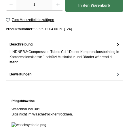
Produkt Anzahl: Gib den gewünschten Wert ein oder benutze die Schaltflächen um die Anzah
In den Warenkorb
Zum Merkzettel hinzufügen
Produktnummer:
99 95 12 04 0019. [124]
Beschreibung
LINDNER® Compression Tubes Ccl 1Dieser Kompressionsbeinling in
Kompressionsklasse 1 schützt Muskulatur und Bänder während d…
Mehr
Bewertungen
Pflegehinweise
Waschbar bei 30°C
Bitte nicht im Wäschetrockner trocknen.