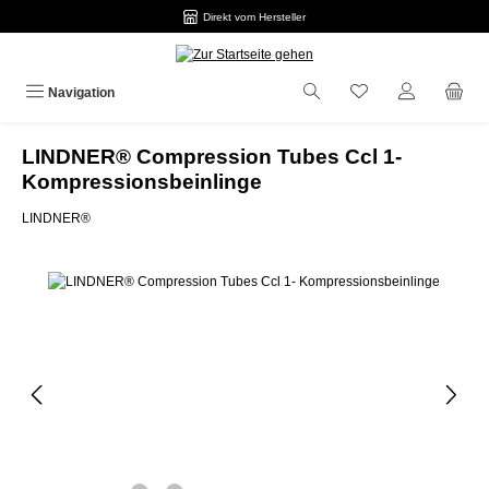
Direkt vom Hersteller
Zum Hauptinhalt springen
Navigation
LINDNER® Compression Tubes Ccl 1-
Kompressionsbeinlinge
LINDNER®
Bildergalerie überspringen