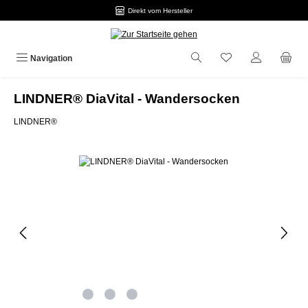
Direkt vom Hersteller
Zum Hauptinhalt springen
Navigation
LINDNER® DiaVital - Wandersocken
LINDNER®
Bildergalerie überspringen