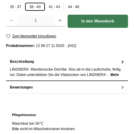
35 - 37
38 - 40
41 - 43
44 - 46
Produkt Anzahl: Gib den gewünschten Wert ein oder benutze die Schaltflächen um die Anzah
In den Warenkorb
Zum Merkzettel hinzufügen
Produktnummer:
12 99 27 11 0020 .. [442]
Beschreibung
LINDNER® Wandersocke DiaVital Also ab in die Laufschuhe, fertig,
los: Dabei unterstützen Sie die Vitalsocken von LINDNER®…
Mehr
Bewertungen
Pflegehinweise
Waschbar bei 30°C
Bitte nicht im Wäschetrockner trocknen.