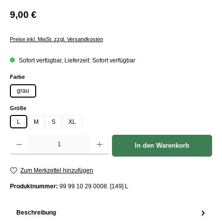
9,00 €
Preise inkl. MwSt. zzgl. Versandkosten
Sofort verfügbar, Lieferzeit: Sofort verfügbar
auswählen
Farbe
grau
auswählen
Größe
L
M
S
XL
Produkt Anzahl: Gib den gewünschten Wert ein oder benutze die Schaltflächen um die Anzah
In den Warenkorb
Zum Merkzettel hinzufügen
Produktnummer:
99 99 10 29 0008. [149] L
Beschreibung