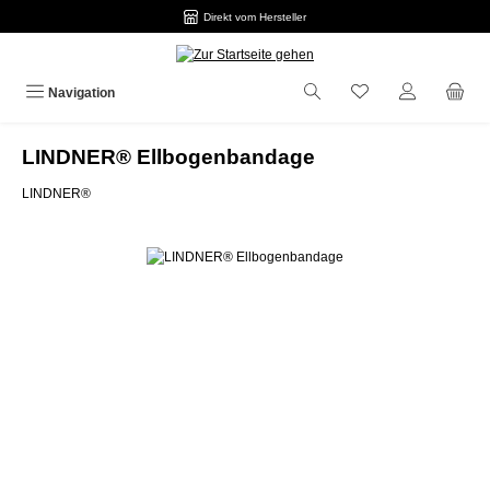
Direkt vom Hersteller
Zum Hauptinhalt springen
Navigation
LINDNER® Ellbogenbandage
LINDNER®
Bildergalerie überspringen