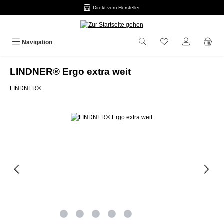
Direkt vom Hersteller
Zum Hauptinhalt springen
Navigation
LINDNER® Ergo extra weit
LINDNER®
Bildergalerie überspringen