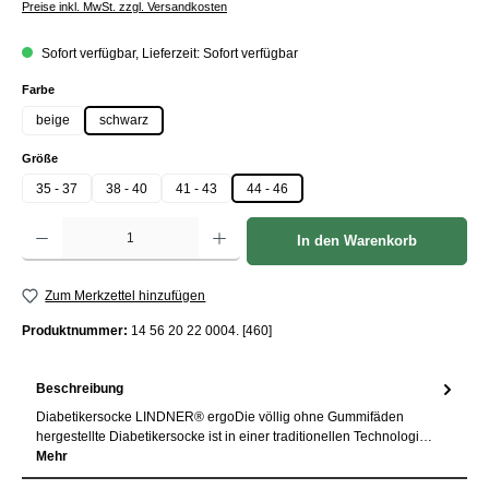
Preise inkl. MwSt. zzgl. Versandkosten
Sofort verfügbar, Lieferzeit: Sofort verfügbar
auswählen
Farbe
beige
schwarz
auswählen
Größe
35 - 37
38 - 40
41 - 43
44 - 46
Produkt Anzahl: Gib den gewünschten Wert ein oder benutze die Schaltflächen um die Anzah
In den Warenkorb
Zum Merkzettel hinzufügen
Produktnummer:
14 56 20 22 0004. [460]
Beschreibung
Diabetikersocke LINDNER® ergoDie völlig ohne Gummifäden
hergestellte Diabetikersocke ist in einer traditionellen Technologi…
Mehr