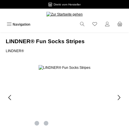
Direkt vom Hersteller
Zum Hauptinhalt springen
Navigation
LINDNER® Fun Socks Stripes
LINDNER®
Bildergalerie überspringen