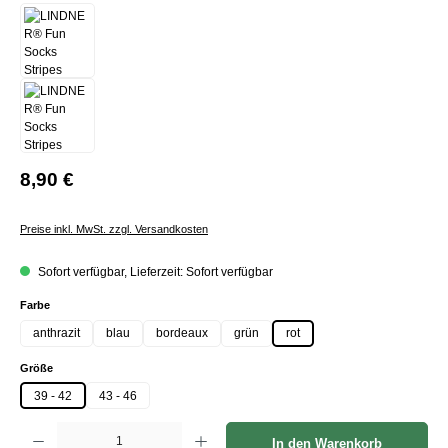
8,90 €
Preise inkl. MwSt. zzgl. Versandkosten
Sofort verfügbar, Lieferzeit: Sofort verfügbar
auswählen
Farbe
anthrazit
blau
bordeaux
grün
rot
auswählen
Größe
39 - 42
43 - 46
Produkt Anzahl: Gib den gewünschten Wert ein oder benutze die Schaltflächen um die Anzah
In den Warenkorb