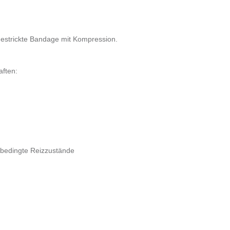
gestrickte Bandage mit Kompression.
aften:
sbedingte Reizzustände