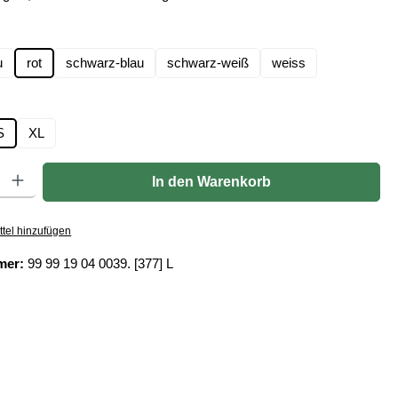
len
u
rot
schwarz-blau
schwarz-weiß
weiss
hlen
S
XL
Gib den gewünschten Wert ein oder benutze die Schaltflächen um die Anzahl zu er
In den Warenkorb
tel hinzufügen
mer:
99 99 19 04 0039. [377] L