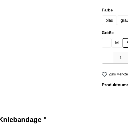
auswäh
Farbe
blau
gra
auswä
Größe
L
M
Produkt Anzahl: 
Zum Merkzet
Produktnum
Kniebandage "