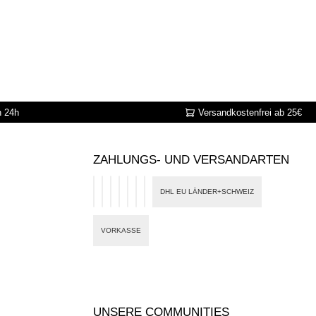
n 24h
Versandkostenfrei ab 25€
ZAHLUNGS- UND VERSANDARTEN
DHL EU LÄNDER+SCHWEIZ
PayPal
Google Pay
Card
eps
Klarna
Apple Pay
Banktransfer
VORKASSE
UNSERE COMMUNITIES