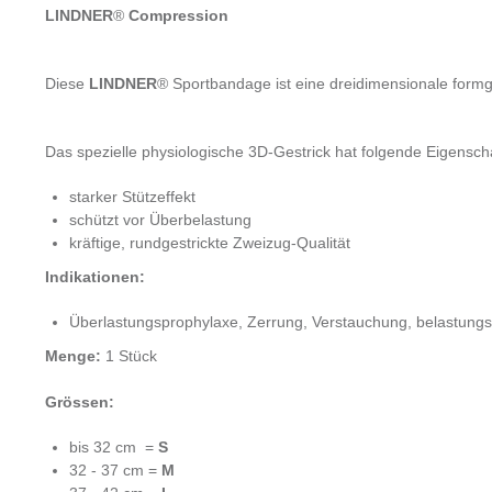
LINDNER
®
Compression
Diese
LINDNER
®
Sportbandage ist eine dreidimensionale form
Das spezielle physiologische 3D-Gestrick hat folgende Eigensch
starker Stützeffekt
schützt vor Überbelastung
kräftige, rundgestrickte Zweizug-Qualität
Indikationen:
Überlastungsprophylaxe, Zerrung, Verstauchung, belastung
Menge:
1 Stück
Grössen:
bis 32 cm =
S
32 - 37 cm =
M