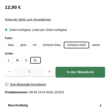
12,90 €
Preise inkl. MwSt. zzgl. Versandkosten
Sofort verfügbar, Lieferzeit: Sofort verfügbar
auswählen
Farbe
blau
grau
rot
schwarz-blau
schwarz-weiß
weiss
auswählen
Größe
L
M
S
XL
Produkt Anzahl: Gib den gewünschten Wert ein oder benutze die Schaltflächen um die Anzah
In den Warenkorb
Zum Merkzettel hinzufügen
Produktnummer:
99 99 19 04 0039. [410] R
Beschreibung