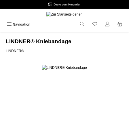
Direkt vom Hersteller
Zum Hauptinhalt springen
Navigation
LINDNER® Kniebandage
LINDNER®
Bildergalerie überspringen