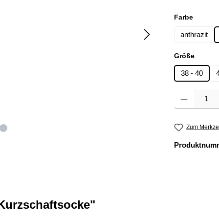
auswäh
Farbe
anthrazit
auswä
Größe
38 - 40
Produkt Anzahl: 
Zum Merkzet
Produktnum
Kurzschaftsocke"