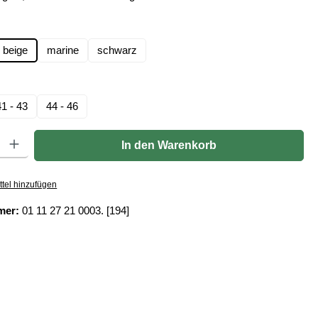
len
beige
marine
schwarz
hlen
41 - 43
44 - 46
Gib den gewünschten Wert ein oder benutze die Schaltflächen um die Anzahl zu er
In den Warenkorb
tel hinzufügen
mer:
01 11 27 21 0003. [194]