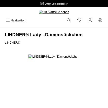
Direkt vom Hersteller
Zum Hauptinhalt springen
Navigation
LINDNER® Lady - Damensöckchen
LINDNER®
Bildergalerie überspringen