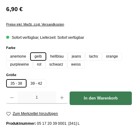
6,90 €
Preise inkl. MwSt. zzgl. Versandkosten
Sofort verfügbar, Lieferzeit: Sofort verfügbar
auswählen
Farbe
anemone
gelb
hellblau
jeans
lachs
orange
purplewine
rot
schwarz
weiss
auswählen
Größe
35 - 38
39 - 42
Produkt Anzahl: Gib den gewünschten Wert ein oder benutze die Schaltflächen um die Anzah
In den Warenkorb
Zum Merkzettel hinzufügen
Produktnummer:
05 17 20 39 0001. [341] L