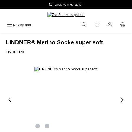
Direkt vom Hersteller
Zum Hauptinhalt springen
Navigation
LINDNER® Merino Socke super soft
LINDNER®
Bildergalerie überspringen