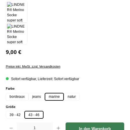
9,00 €
Preise inkl. MwSt. zzgl. Versandkosten
Sofort verfügbar, Lieferzeit: Sofort verfügbar
auswählen
Farbe
bordeaux
jeans
marine
natur
auswählen
Größe
39 - 42
43 - 46
Produkt Anzahl: Gib den gewünschten Wert ein oder benutze die Schaltflächen um die Anzah
In den Warenkorb