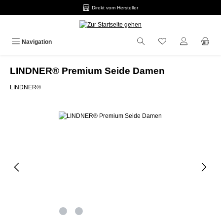
Direkt vom Hersteller
Zum Hauptinhalt springen
Navigation
LINDNER® Premium Seide Damen
LINDNER®
Bildergalerie überspringen