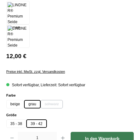
12,00 €
Preise inkl. MwSt. zzgl. Versandkosten
Sofort verfügbar, Lieferzeit: Sofort verfügbar
auswählen
Farbe
beige
grau
schwarz
(Diese Option ist zurzeit nicht verfügbar.)
auswählen
Größe
35 - 38
39 - 42
Produkt Anzahl: Gib den gewünschten Wert ein oder benutze die Schaltflächen um die Anzah
In den Warenkorb