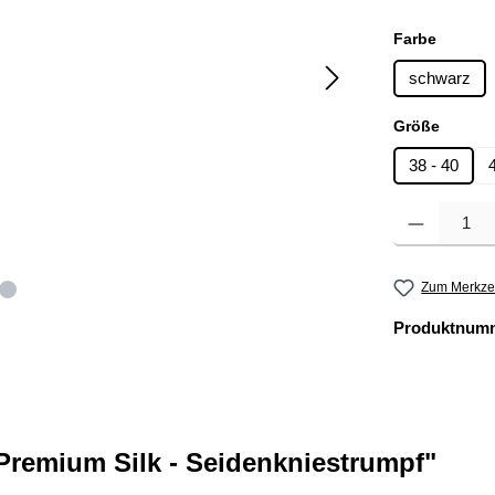
auswäh
Farbe
schwarz
auswä
Größe
38 - 40
Produkt Anzahl: 
Zum Merkzet
Produktnum
remium Silk - Seidenkniestrumpf"