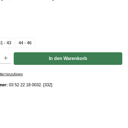
len
hlen
41 - 43
44 - 46
Gib den gewünschten Wert ein oder benutze die Schaltflächen um die Anzahl zu er
In den Warenkorb
tel hinzufügen
mer:
03 52 22 18 0032. [332]