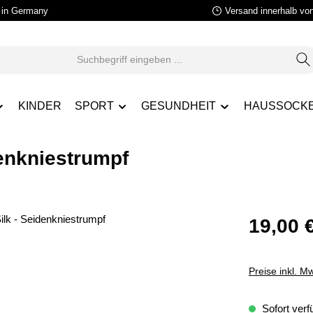
in Germany
Versand innerhalb vo
KINDER
SPORT
GESUNDHEIT
HAUSSOCK
enkniestrumpf
19,00 
Preise inkl. M
Sofort verfü