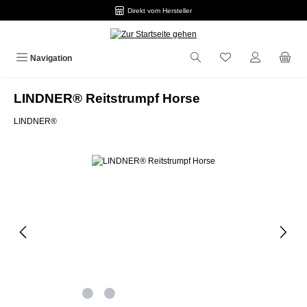
Direkt vom Hersteller
Zum Hauptinhalt springen
Navigation
LINDNER® Reitstrumpf Horse
LINDNER®
Bildergalerie überspringen