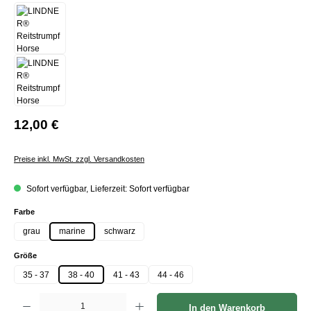
12,00 €
Preise inkl. MwSt. zzgl. Versandkosten
Sofort verfügbar, Lieferzeit: Sofort verfügbar
auswählen
Farbe
grau
marine
schwarz
auswählen
Größe
35 - 37
38 - 40
41 - 43
44 - 46
Produkt Anzahl: Gib den gewünschten Wert ein oder benutze die Schaltflächen um die Anzah
In den Warenkorb