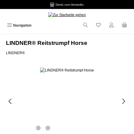
Direkt vom Hersteller
Zum Hauptinhalt springen
Navigation
LINDNER® Reitstrumpf Horse
LINDNER®
Bildergalerie überspringen