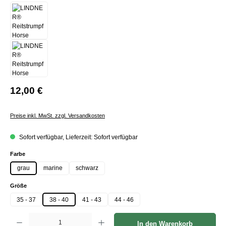
12,00 €
Preise inkl. MwSt. zzgl. Versandkosten
Sofort verfügbar, Lieferzeit: Sofort verfügbar
auswählen
Farbe
grau
marine
schwarz
auswählen
Größe
35 - 37
38 - 40
41 - 43
44 - 46
Produkt Anzahl: Gib den gewünschten Wert ein oder benutze die Schaltflächen um die Anzah
In den Warenkorb