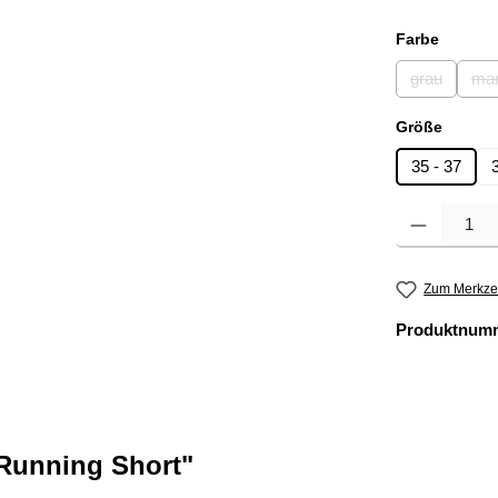
auswäh
Farbe
grau
mar
(Diese Opti
auswä
Größe
35 - 37
Produkt Anzahl: 
Zum Merkzet
Produktnum
Running Short"