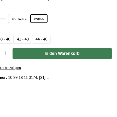
len
ine
schwarz
weiss
on ist zurzeit nicht verfügbar.)
(Diese Option ist zurzeit nicht verfügbar.)
hlen
38 - 40
41 - 43
44 - 46
Gib den gewünschten Wert ein oder benutze die Schaltflächen um die Anzahl zu er
In den Warenkorb
tel hinzufügen
mer:
10 99 18 11 0174. [31] L