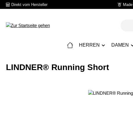
Direkt vom Hersteller
Made 
 Hauptinhalt springen
Zur Suche springen
Zur Hauptnavigation springen
HERREN
DAMEN
LINDNER® Running Short
Bildergalerie überspringen