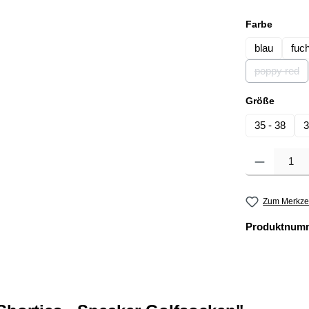
auswäh
Farbe
blau
fuc
poppy red
(Diese O
auswä
Größe
35 - 38
3
Produkt Anzahl: 
Zum Merkzet
Produktnum