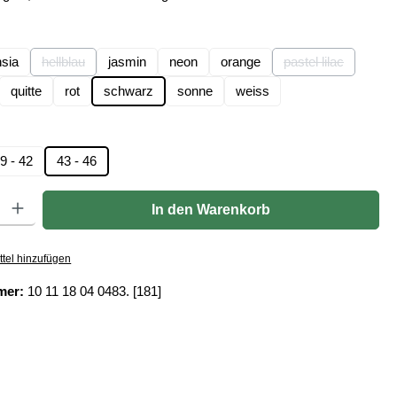
len
hsia
hellblau
jasmin
neon
orange
pastel lilac
(Diese Option ist zurzeit nicht verfügbar.)
(Diese Option ist
quitte
rot
schwarz
sonne
weiss
ption ist zurzeit nicht verfügbar.)
hlen
9 - 42
43 - 46
Gib den gewünschten Wert ein oder benutze die Schaltflächen um die Anzahl zu er
In den Warenkorb
tel hinzufügen
mer:
10 11 18 04 0483. [181]