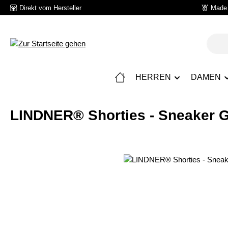
Direkt vom Hersteller
Made 
 Hauptinhalt springen
Zur Suche springen
Zur Hauptnavigation springen
HERREN
DAMEN
LINDNER® Shorties - Sneaker 
Bildergalerie überspringen