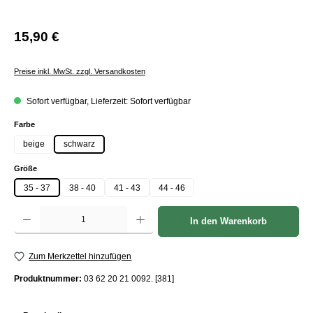
15,90 €
Preise inkl. MwSt. zzgl. Versandkosten
Sofort verfügbar, Lieferzeit: Sofort verfügbar
auswählen
Farbe
beige
schwarz
auswählen
Größe
35 - 37
38 - 40
41 - 43
44 - 46
Produkt Anzahl: Gib den gewünschten Wert ein oder benutze die Schaltflächen um die Anzah
In den Warenkorb
Zum Merkzettel hinzufügen
Produktnummer:
03 62 20 21 0092. [381]