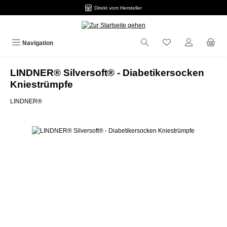
Direkt vom Hersteller
Zum Hauptinhalt springen
Navigation
LINDNER® Silversoft® - Diabetikersocken
Kniestrümpfe
LINDNER®
Bildergalerie überspringen