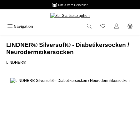
Direkt vom Hersteller
Zum Hauptinhalt springen
Navigation
LINDNER® Silversoft® - Diabetikersocken /
Neurodermitikersocken
LINDNER®
Bildergalerie überspringen