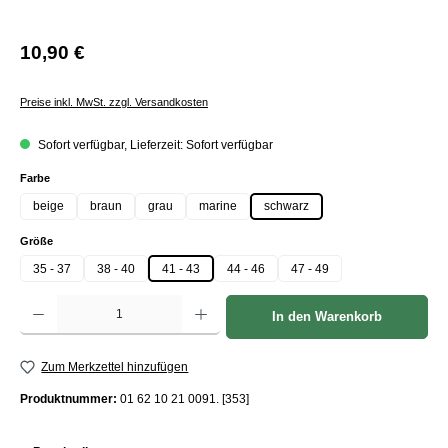
10,90 €
Preise inkl. MwSt. zzgl. Versandkosten
Sofort verfügbar, Lieferzeit: Sofort verfügbar
auswählen
Farbe
beige
braun
grau
marine
schwarz
auswählen
Größe
35 - 37
38 - 40
41 - 43
44 - 46
47 - 49
Produkt Anzahl: Gib den gewünschten Wert ein oder benutze die Schaltflächen um die Anzah
In den Warenkorb
Zum Merkzettel hinzufügen
Produktnummer:
01 62 10 21 0091. [353]