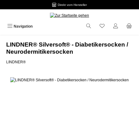
Direkt vom Hersteller
Zum Hauptinhalt springen
Navigation
LINDNER® Silversoft® - Diabetikersocken /
Neurodermitikersocken
LINDNER®
Bildergalerie überspringen