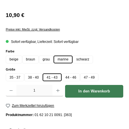
10,90 €
Preise inkl. MwSt. zzgl. Versandkosten
Sofort verfügbar, Lieferzeit: Sofort verfügbar
auswählen
Farbe
beige
braun
grau
marine
schwarz
auswählen
Größe
35 - 37
38 - 40
41 - 43
44 - 46
47 - 49
Produkt Anzahl: Gib den gewünschten Wert ein oder benutze die Schaltflächen um die Anzah
In den Warenkorb
Zum Merkzettel hinzufügen
Produktnummer:
01 62 10 21 0091. [363]