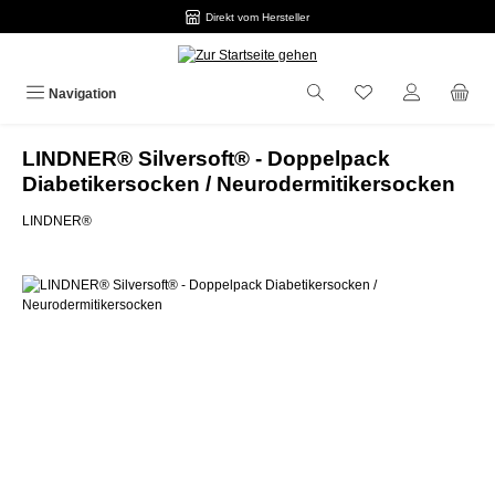
Direkt vom Hersteller
Zum Hauptinhalt springen
Navigation
LINDNER® Silversoft® - Doppelpack
Diabetikersocken / Neurodermitikersocken
LINDNER®
Bildergalerie überspringen