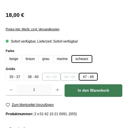
18,00 €
Preise inkl. MwSt. zzgl. Versandkosten
Sofort verfügbar, Lieferzeit: Sofort verfügbar
auswählen
Farbe
beige
braun
grau
marine
schwarz
auswählen
Größe
35 - 37
38 - 40
41 - 43
44 - 46
47 - 49
(Diese Option ist zurzeit nicht verfügbar.)
(Diese Option ist zurzeit nicht verfügbar.)
Produkt Anzahl: Gib den gewünschten Wert ein oder benutze die Schaltflächen um die Anzah
In den Warenkorb
Zum Merkzettel hinzufügen
Produktnummer:
2 x 01 62 10 21 0091. [355]