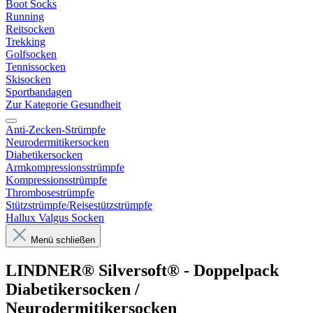
Boot Socks
Running
Reitsocken
Trekking
Golfsocken
Tennissocken
Skisocken
Sportbandagen
Zur Kategorie Gesundheit
Anti-Zecken-Strümpfe
Neurodermitikersocken
Diabetikersocken
Armkompressionsstrümpfe
Kompressionsstrümpfe
Thrombosestrümpfe
Stützstrümpfe/Reisestützstrümpfe
Hallux Valgus Socken
Menü schließen
LINDNER® Silversoft® - Doppelpack
Diabetikersocken /
Neurodermitikersocken