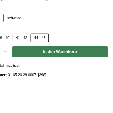
len
schwarz
hlen
8 - 40
41 - 43
44 - 46
Gib den gewünschten Wert ein oder benutze die Schaltflächen um die Anzahl zu er
In den Warenkorb
tel hinzufügen
mer:
01 65 20 29 0007. [398]