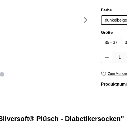
auswäh
Farbe
dunkelbeige
auswä
Größe
35 - 37
3
Produkt Anzahl: 
Zum Merkzet
Produktnum
lversoft® Plüsch - Diabetikersocken"