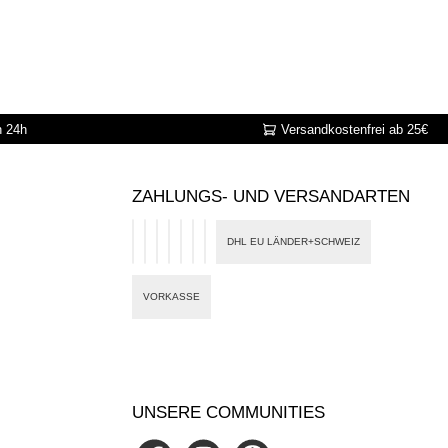
n 24h
Versandkostenfrei ab 25€
ZAHLUNGS- UND VERSANDARTEN
DHL EU LÄNDER+SCHWEIZ
PayPal
Google Pay
Apple Pay
Banktransfer
Card
eps
Klarna
VORKASSE
UNSERE COMMUNITIES