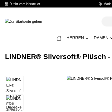
Direkt vom Hersteller
Made 
 Hauptinhalt springen
Zur Suche springen
Zur Hauptnavigation springen
HERREN
DAMEN
LINDNER® Silversoft® Plüsch -
Bildergalerie überspringen