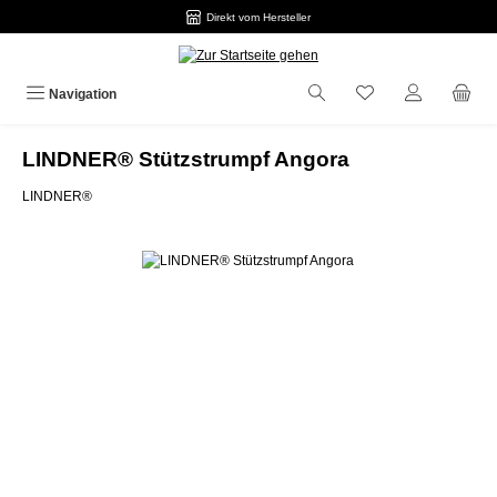
Direkt vom Hersteller
Zum Hauptinhalt springen
Navigation
LINDNER® Stützstrumpf Angora
LINDNER®
Bildergalerie überspringen