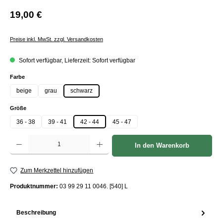
19,00 €
Preise inkl. MwSt. zzgl. Versandkosten
Sofort verfügbar, Lieferzeit: Sofort verfügbar
auswählen
Farbe
beige
grau
schwarz
auswählen
Größe
36 - 38
39 - 41
42 - 44
45 - 47
Produkt Anzahl: Gib den gewünschten Wert ein oder benutze die Schaltflächen um die Anzah
In den Warenkorb
Zum Merkzettel hinzufügen
Produktnummer:
03 99 29 11 0046. [540] L
Beschreibung