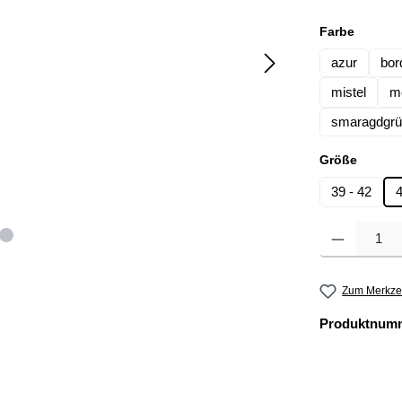
auswäh
Farbe
azur
bor
mistel
mo
smaragdgr
auswä
Größe
39 - 42
4
Produkt Anzahl: 
Zum Merkzet
Produktnum