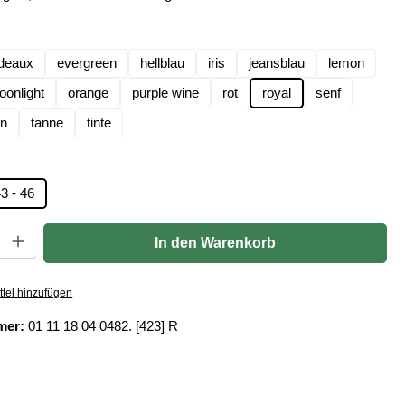
len
deaux
evergreen
hellblau
iris
jeansblau
lemon
onlight
orange
purple wine
rot
royal
senf
ün
tanne
tinte
hlen
3 - 46
Gib den gewünschten Wert ein oder benutze die Schaltflächen um die Anzahl zu er
In den Warenkorb
tel hinzufügen
mer:
01 11 18 04 0482. [423] R