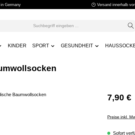
in Germany
Versand innerhalb vo
KINDER
SPORT
GESUNDHEIT
HAUSSOCK
aumwollsocken
7,90 €
Preise inkl. M
Sofort verfü