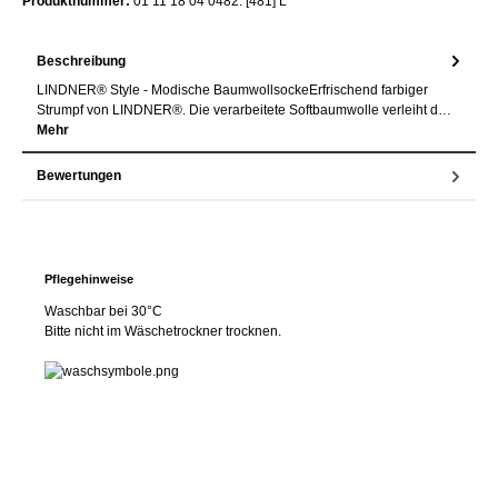
Produktnummer:
01 11 18 04 0482. [481] L
Beschreibung
LINDNER® Style - Modische BaumwollsockeErfrischend farbiger
Strumpf von LINDNER®. Die verarbeitete Softbaumwolle verleiht d…
Mehr
Bewertungen
Pflegehinweise
Waschbar bei 30°C
Bitte nicht im Wäschetrockner trocknen.