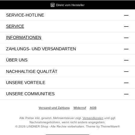
Direkt vom Hersteller
SERVICE-HOTLINE
SERVICE
INFORMATIONEN
ZAHLUNGS- UND VERSANDARTEN
ÜBER UNS
NACHHALTIGE QUALITÄT
UNSERE VORTEILE
UNSERE COMMUNITIES
Versand und Zahlung
Widerruf
AGB
Alle Preise inkl. gesetzl. Mehrwertsteuer zzgl.
Versandkosten
und ggf.
Nachnahmegebühren, wenn nicht anders angegeben.
© 2026 LINDNER Shop - Alle Rechte vorbehalten. Theme by
ThemeWare®