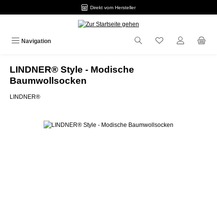
Direkt vom Hersteller
Zum Hauptinhalt springen
Navigation
LINDNER® Style - Modische
Baumwollsocken
LINDNER®
Bildergalerie überspringen