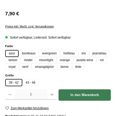
7,90 €
Preise inkl. MwSt. zzgl. Versandkosten
Sofort verfügbar, Lieferzeit: Sofort verfügbar
auswählen
Farbe
azur
bordeaux
evergreen
hellblau
iris
jeansblau
lemon
mistel
moonlight
orange
purple wine
rot
royal
senf
smaragdgrün
tanne
tinte
auswählen
Größe
39 - 42
43 - 46
Produkt Anzahl: Gib den gewünschten Wert ein oder benutze die Schaltflächen um die Anzah
In den Warenkorb
Zum Merkzettel hinzufügen