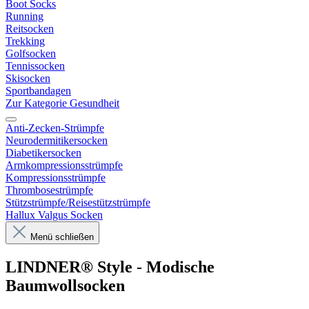
Boot Socks
Running
Reitsocken
Trekking
Golfsocken
Tennissocken
Skisocken
Sportbandagen
Zur Kategorie Gesundheit
Anti-Zecken-Strümpfe
Neurodermitikersocken
Diabetikersocken
Armkompressionsstrümpfe
Kompressionsstrümpfe
Thrombosestrümpfe
Stützstrümpfe/Reisestützstrümpfe
Hallux Valgus Socken
Menü schließen
LINDNER® Style - Modische
Baumwollsocken