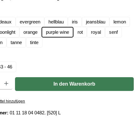
len
deaux
evergreen
hellblau
iris
jeansblau
lemon
onlight
orange
purple wine
rot
royal
senf
ün
tanne
tinte
hlen
43 - 46
Gib den gewünschten Wert ein oder benutze die Schaltflächen um die Anzahl zu er
In den Warenkorb
tel hinzufügen
mer:
01 11 18 04 0482. [520] L